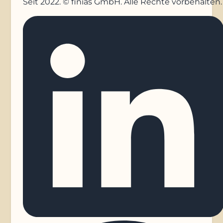
Seit 2022. © finias GmbH. Alle Rechte vorbehalten.