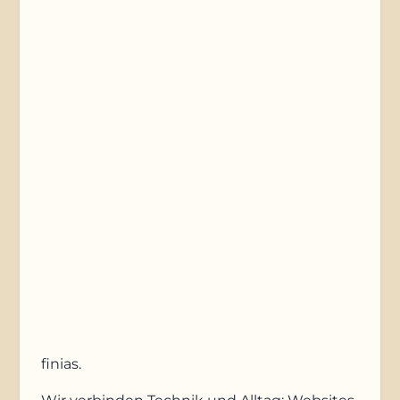
Telefonnummer
Nachricht
Anfrage absenden
finias
.