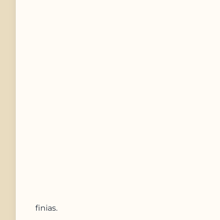
Telefonnummer
Nachricht
Anfrage absenden
finias
.