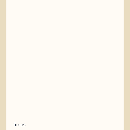
E-Mail *
Telefonnummer
Nachricht
Anfrage absenden
finias
.