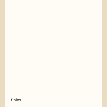
Telefonnummer
Nachricht
Anfrage absenden
finias
.