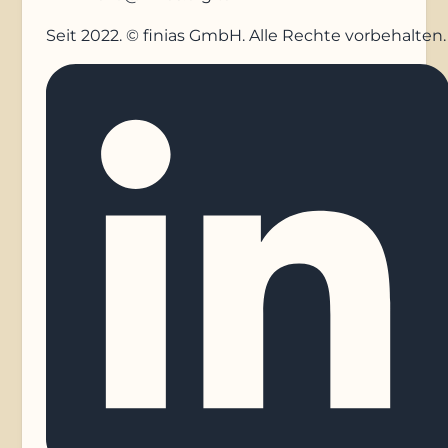
Seit 2022. © finias GmbH. Alle Rechte vorbehalten.