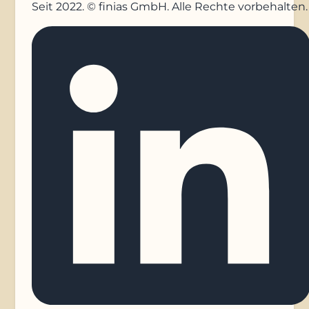
Seit 2022. © finias GmbH. Alle Rechte vorbehalten.