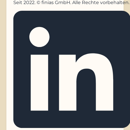
Seit 2022. © finias GmbH. Alle Rechte vorbehalten.