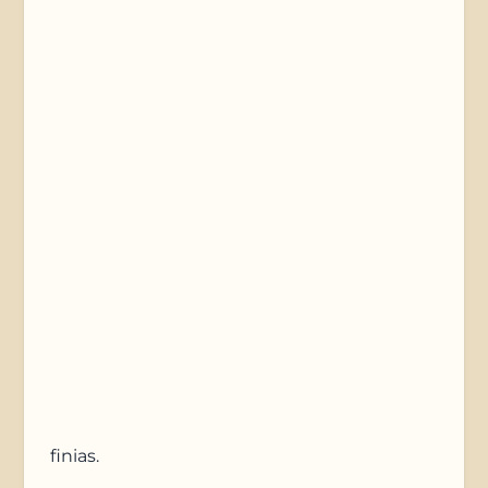
Telefonnummer
Nachricht
Anfrage absenden
finias
.