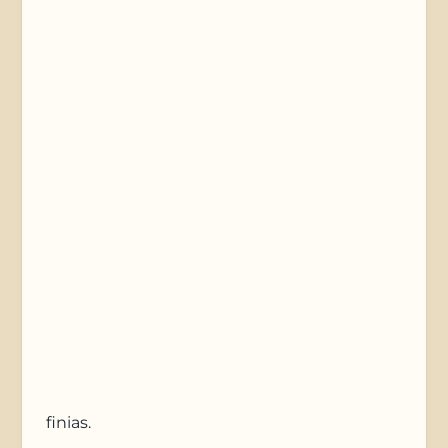
Telefonnummer
Nachricht
Anfrage absenden
finias
.