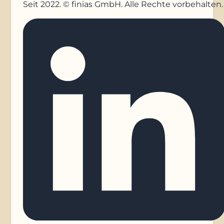
Seit 2022. © finias GmbH. Alle Rechte vorbehalten.